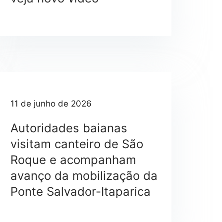
Ponte Salvador–Ilha de Itaparica amplia vão central para 682 metros; veja novo vídeo
11 de junho de 2026
Autoridades baianas
visitam canteiro de São
Roque e acompanham
avanço da mobilização da
Ponte Salvador-Itaparica