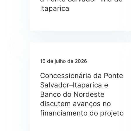
Itaparica
Canteiro de São Roque intensifica fabricação de estruturas metálicas para a Ponte Salvador–Ilha de Itaparica
16 de julho de 2026
Concessionária da Ponte
Salvador–Itaparica e
Banco do Nordeste
discutem avanços no
financiamento do projeto