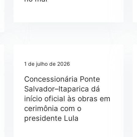
Balsa com guindastes está sendo montada para início da cravação das estacas no mar
1 de julho de 2026
Concessionária Ponte
Salvador–Itaparica dá
início oficial às obras em
cerimônia com o
presidente Lula