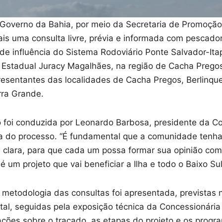
 Governo da Bahia, por meio da Secretaria de Promoção
ais uma consulta livre, prévia e informada com pescado
de influência do Sistema Rodoviário Ponte Salvador-Ita
 Estadual Juracy Magalhães, na região de Cacha Prego
resentantes das localidades de Cacha Pregos, Berlinque
rra Grande.
o foi conduzida por Leonardo Barbosa, presidente da Co
ia do processo. “É fundamental que a comunidade tenh
 clara, para que cada um possa formar sua opinião com
 um projeto que vai beneficiar a Ilha e todo o Baixo Sul
 metodologia das consultas foi apresentada, previstas
tal, seguidas pela exposição técnica da Concessionária
ações sobre o traçado, as etapas do projeto e os prog