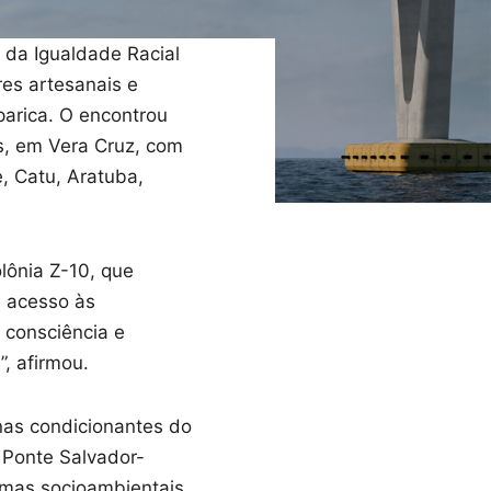
 da Igualdade Racial
res artesanais e
parica. O encontrou
s, em Vera Cruz, com
, Catu, Aratuba,
lônia Z-10, que
a acesso às
 consciência e
”, afirmou.
 nas condicionantes do
 Ponte Salvador-
ramas socioambientais